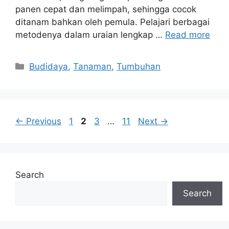
panen cepat dan melimpah, sehingga cocok
ditanam bahkan oleh pemula. Pelajari berbagai
metodenya dalam uraian lengkap …
Read more
Categories
Budidaya
,
Tanaman
,
Tumbuhan
Page
Page
Page
Page
←
Previous
1
2
3
…
11
Next
→
Search
Search