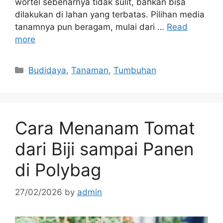
wortel sebenarnya tidak sulit, bahkan bisa
dilakukan di lahan yang terbatas. Pilihan media
tanamnya pun beragam, mulai dari …
Read
more
Categories
Budidaya
,
Tanaman
,
Tumbuhan
Cara Menanam Tomat
dari Biji sampai Panen
di Polybag
27/02/2026
by
admin