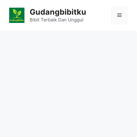
Skip
Gudangbibitku
to
Menu
content
Bibit Terbaik Dan Unggul