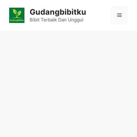
Skip
Gudangbibitku
to
Menu
content
Bibit Terbaik Dan Unggul