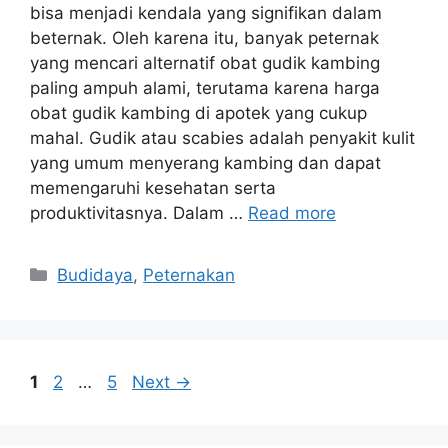
bisa menjadi kendala yang signifikan dalam
beternak. Oleh karena itu, banyak peternak
yang mencari alternatif obat gudik kambing
paling ampuh alami, terutama karena harga
obat gudik kambing di apotek yang cukup
mahal. Gudik atau scabies adalah penyakit kulit
yang umum menyerang kambing dan dapat
memengaruhi kesehatan serta
produktivitasnya. Dalam …
Read more
Categories
Budidaya
,
Peternakan
Page
Page
Page
1
2
…
5
Next
→