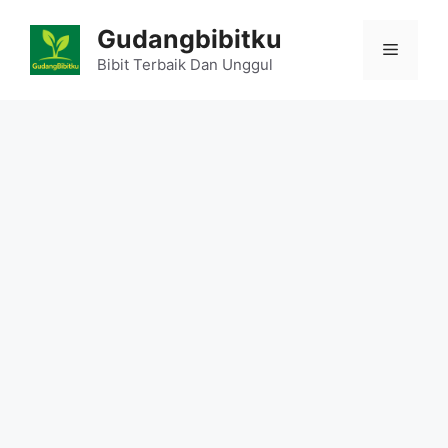
Skip
Gudangbibitku
to
Menu
content
Bibit Terbaik Dan Unggul