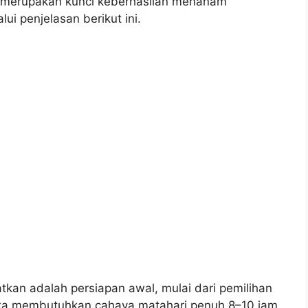
 merupakan kunci keberhasilan menanam
ui penjelasan berikut ini.
tkan adalah persiapan awal, mulai dari pemilihan
ka membutuhkan cahaya matahari penuh 8–10 jam