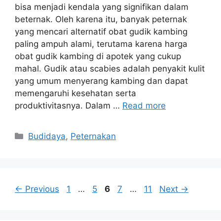
bisa menjadi kendala yang signifikan dalam
beternak. Oleh karena itu, banyak peternak
yang mencari alternatif obat gudik kambing
paling ampuh alami, terutama karena harga
obat gudik kambing di apotek yang cukup
mahal. Gudik atau scabies adalah penyakit kulit
yang umum menyerang kambing dan dapat
memengaruhi kesehatan serta
produktivitasnya. Dalam …
Read more
Categories
Budidaya
,
Peternakan
Page
Page
Page
Page
Page
←
Previous
1
…
5
6
7
…
11
Next
→