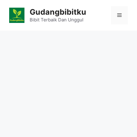
Skip
Gudangbibitku
to
Menu
content
Bibit Terbaik Dan Unggul