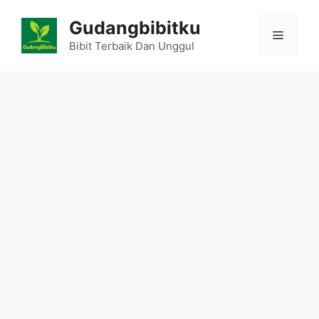
Skip
Gudangbibitku
to
Menu
content
Bibit Terbaik Dan Unggul