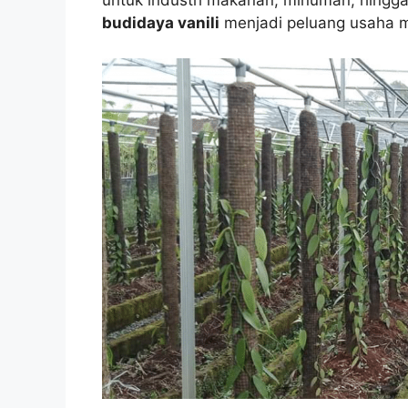
untuk industri makanan, minuman, hingga
budidaya vanili
menjadi peluang usaha m