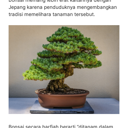
Jepang karena penduduknya mengembangkan
tradisi memelihara tanaman tersebut.
Bonsai secara harfiah berarti “ditanam dalam