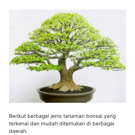
Berikut berbagai jenis tanaman bonsai yang
terkenal dan mudah ditemukan di berbagai
daerah.