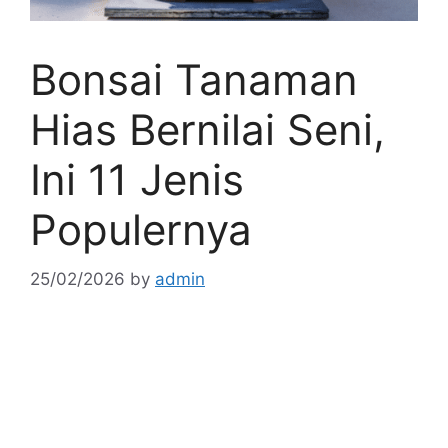
Bonsai Tanaman
Hias Bernilai Seni,
Ini 11 Jenis
Populernya
25/02/2026
by
admin