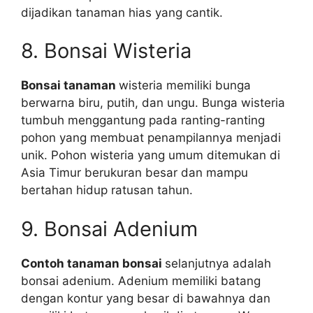
dijadikan tanaman hias yang cantik.
8. Bonsai Wisteria
Bonsai tanaman
wisteria memiliki bunga
berwarna biru, putih, dan ungu. Bunga wisteria
tumbuh menggantung pada ranting-ranting
pohon yang membuat penampilannya menjadi
unik. Pohon wisteria yang umum ditemukan di
Asia Timur berukuran besar dan mampu
bertahan hidup ratusan tahun.
9. Bonsai Adenium
Contoh tanaman bonsai
selanjutnya adalah
bonsai adenium. Adenium memiliki batang
dengan kontur yang besar di bawahnya dan