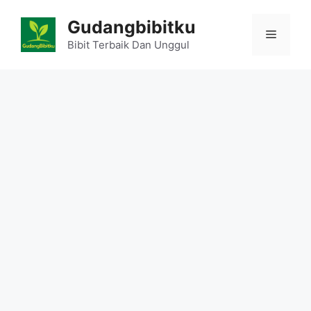
Skip
Gudangbibitku
to
Menu
content
Bibit Terbaik Dan Unggul