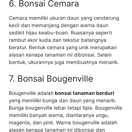
6. Bonsai Cemara
Cemara memiliki ukuran daun yang cenderung
kecil dan memanjang dengan warna daun
sedikit hijau keabu-buan. Ruasanya seperti
rambut ekor kuda dan tekstur batangnya
beratur. Bentuk cemara yang unik merupakan
alasan kenapa tanaman ini dibonsai. Selain
bentuk, ukurannya juga membuatnya menarik.
7. Bonsai Bougenville
Bougenville adalah
bonsai tanaman berduri
yang memiliki bunga dan daun yang menarik.
Bunga bougenville lebar tetapi tipis. Bougenville
memiliki banyak warna, diantaranya ungu,
magenta, dan pink. Warna bougenville adalah
alasan kenapa tanaman ini dibonsai dan