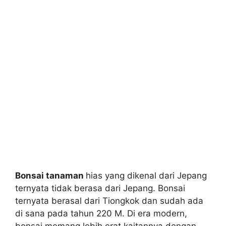
Bonsai tanaman
hias yang dikenal dari Jepang
ternyata tidak berasa dari Jepang. Bonsai
ternyata berasal dari Tiongkok dan sudah ada
di sana pada tahun 220 M. Di era modern,
bonsai memang lebih erat kaitannya dengan