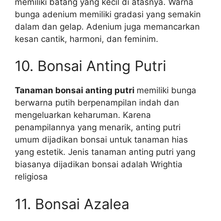
memiliki batang yang kecil di atasnya. Warna
bunga adenium memiliki gradasi yang semakin
dalam dan gelap. Adenium juga memancarkan
kesan cantik, harmoni, dan feminim.
10. Bonsai Anting Putri
Tanaman bonsai anting putri
memiliki bunga
berwarna putih berpenampilan indah dan
mengeluarkan keharuman. Karena
penampilannya yang menarik, anting putri
umum dijadikan bonsai untuk tanaman hias
yang estetik. Jenis tanaman anting putri yang
biasanya dijadikan bonsai adalah Wrightia
religiosa
11. Bonsai Azalea